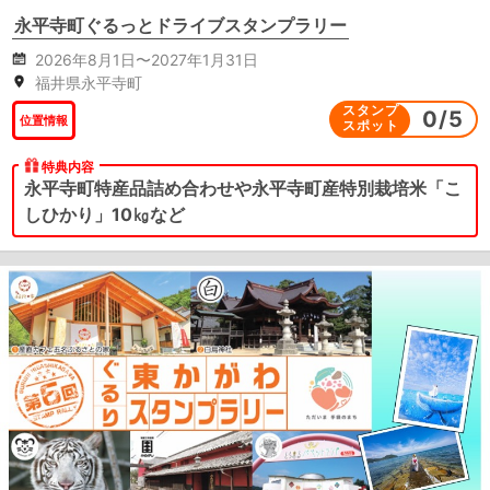
永平寺町ぐるっとドライブスタンプラリー
2026年8月1日〜2027年1月31日
福井県永平寺町
スタンプ
0
/
5
位置情報
スポット
特典内容
永平寺町特産品詰め合わせや永平寺町産特別栽培米「こ
しひかり」10㎏など