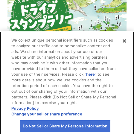
We collect unique personal identifiers such as cookies
to analyze our traffic and to personalize content and
ads. We share information about your use of our
【鳥取県】神話が息づく山・島・海を巡る大山隠岐国立公
website with our analytics and advertising partners,
園の旅
who may combine it with other information that you
have provided to them or that they have collected from
2026年6月1日〜2026年11月30日
your use of their services. Please click "
here
" to see
鳥取県
more details about how we use cookies and the
retention period of each cookie. You have the right to
スタンプ
0
/
12
スポットクーポン
QRコード
位置情報
スポット
opt out of our sharing of your information with our
あり
partners. Please click [Do Not Sell or Share My Personal
特典内容
Information] to exercise your right.
抽選で名産品・特産品をプレゼント！
Privacy Policy
Change your sell or share preference
Do Not Sell or Share My Personal Information