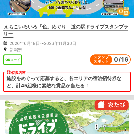
えちごいろいろ「色」めぐり 道の駅ドライブスタンプラ
リー
2026年6月18日〜2026年11月30日
新潟県
スタンプ
0
/
16
QRコード
スポット
特典内容
施設をめぐって応募すると、各エリアの宿泊招待券な
ど、計45組様に素敵な賞品が当たる！