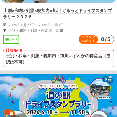
士別×和寒×剣淵×幌加内×旭川 ぐるっとドライブスタンプ
ラリー２０２６
2026年6月27日〜2026年11月1日
士別・和寒・剣淵・幌加内・旭川
スタンプ
0
/
5
QRコード
スポット
特典内容
士別・和寒・剣淵・幌加内・旭川いずれかの特産品（選
択は不可）