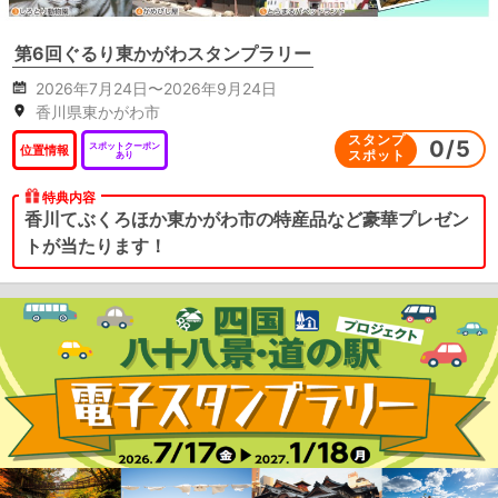
第6回ぐるり東かがわスタンプラリー
2026年7月24日〜2026年9月24日
香川県東かがわ市
スタンプ
0
/
5
スポットクーポン
位置情報
スポット
あり
特典内容
香川てぶくろほか東かがわ市の特産品など豪華プレゼン
トが当たります！