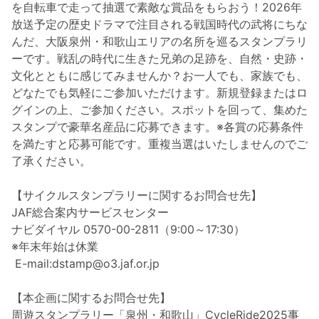
を自転車で走って抽選で素敵な賞品をもらおう！2026年
放送予定の歴史ドラマで注目される戦国時代の武将にちな
んだ、大阪泉州・和歌山エリアの名所を巡るスタンプラリ
ーです。戦乱の時代に生きた兄弟の足跡を、自然・史跡・
文化とともに感じてみませんか？お一人でも、家族でも、
どなたでも気軽にご参加いただけます。新規登録またはロ
グインの上、ご参加ください。スポットを回って、集めた
スタンプで豪華名産品に応募できます。※各賞の応募条件
を満たすと応募可能です。重複当選はいたしませんのでご
了承ください。

【サイクルスタンプラリーに関するお問合せ先】 

JAF総合案内サービスセンター

ナビダイヤル 0570-00-2811（9:00～17:30）

※年末年始は休業

 E-mail:dstamp@o3.jaf.or.jp

【本企画に関するお問合せ先】

周遊スタンプラリー「泉州・和歌山」CycleRide2025事