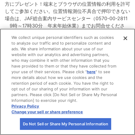
方にプレゼント！端末とブラウザの位置情報の利用を許可
してご参加ください。位置情報測位不具合で押印できない
場合は、JAF総合案内サービスセンター（0570-00-2811
　9時～17時30分　年末年始休業）までお問合せくださ
い。
We collect unique personal identifiers such as cookies
to analyze our traffic and to personalize content and
▼スタンプラリーはこちら▼
ads. We share information about your use of our
website with our analytics and advertising partners,
終了
who may combine it with other information that you
筑後七国 お土産スポット巡り
have provided to them or that they have collected from
your use of their services. Please click "
here
" to see
more details about how we use cookies and the
retention period of each cookie. You have the right to
0
/
7
未参加
opt out of our sharing of your information with our
partners. Please click [Do Not Sell or Share My Personal
Information] to exercise your right.
終了
Privacy Policy
筑後七国おすすめスポット巡り
Change your sell or share preference
Do Not Sell or Share My Personal Information
0
/
14
未参加