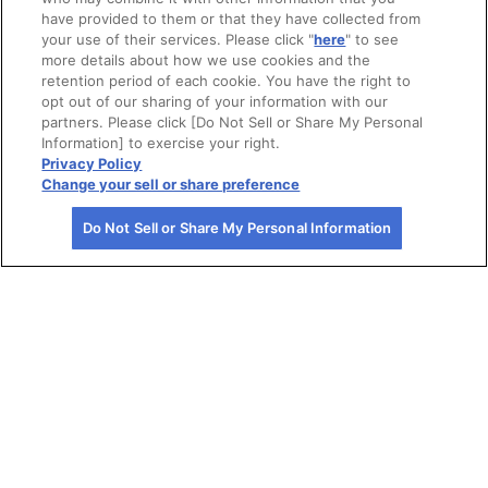
have provided to them or that they have collected from
your use of their services. Please click "
here
" to see
more details about how we use cookies and the
retention period of each cookie. You have the right to
opt out of our sharing of your information with our
partners. Please click [Do Not Sell or Share My Personal
Information] to exercise your right.
Privacy Policy
Change your sell or share preference
Do Not Sell or Share My Personal Information
カラオケ喫茶
トムミルクファ
広島・入野きの
だんだん
ーム
こセンター
0/10
0/10
0/10