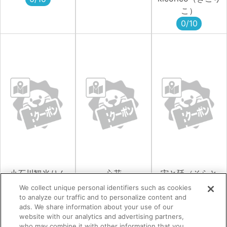
こ）
0/10
小石川観光りん
心花
宙と廷（そらと
ご園
にわ）
0/10
We collect unique personal identifiers such as cookies
0/10
0/10
to analyze our traffic and to personalize content and
ads. We share information about your use of our
website with our analytics and advertising partners,
who may combine it with other information that you