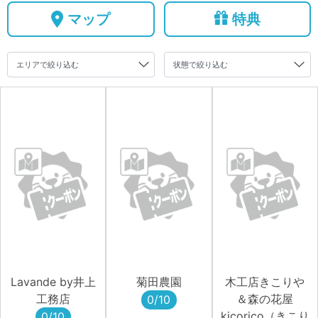
マップ
特典
Lavande by井上
菊田農園
木工店きこりや
工務店
＆森の花屋
0/10
kicorico（きこり
0/10