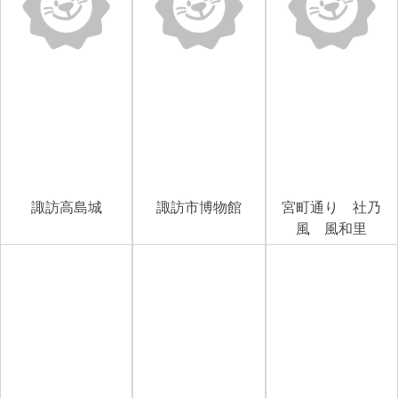
諏訪高島城
諏訪市博物館
宮町通り 社乃
風 風和里