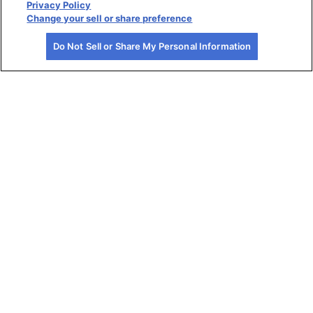
Privacy Policy
Change your sell or share preference
Do Not Sell or Share My Personal Information
諏訪湖博物館・
八島ビジターセ
ニデックオルゴ
赤彦記念館
ンターあざみ館
ール記念館すわ
のね